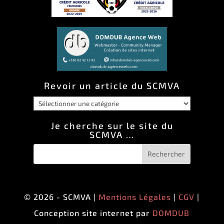
Revoir un article du SCMVA
Revoir
un
Je cherche sur le site du
SCMVA …
article
du
SCMVA
© 2026 - SCMVA |
Mentions Légales
|
CGV
|
Conception site internet par
DOMDUB