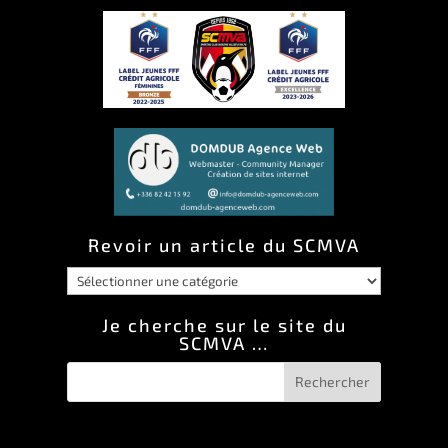
Revoir un article du SCMVA
Revoir
un
Je cherche sur le site du
SCMVA …
article
du
SCMVA