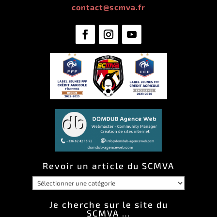
contact@scmva.fr
Revoir un article du SCMVA
Revoir
un
Je cherche sur le site du
SCMVA …
article