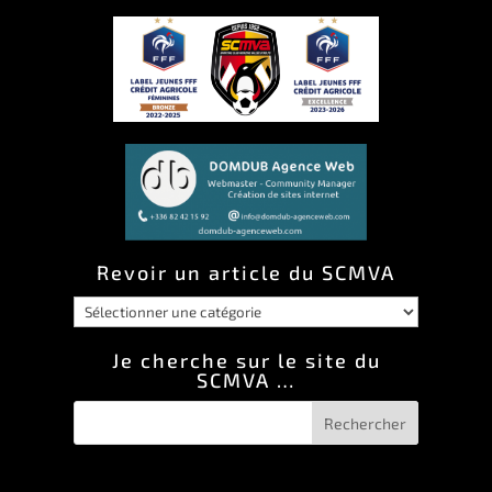
Revoir un article du SCMVA
Revoir
un
Je cherche sur le site du
SCMVA …
article
du
SCMVA