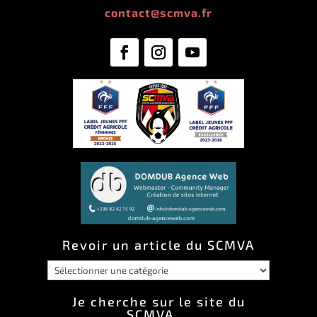
contact@scmva.fr
Revoir un article du SCMVA
Revoir
un
Je cherche sur le site du
SCMVA …
article