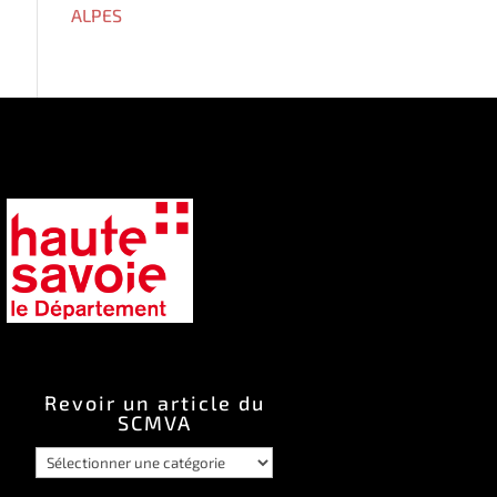
Revoir un article du
SCMVA
Revoir
un