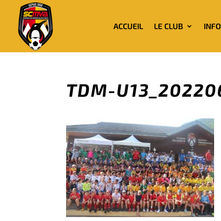
ACCUEIL
LE CLUB
INF
TDM-U13_20220